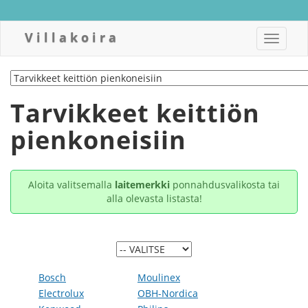
Villakoira
Toggle
navigat
Tarvikkeet keittiön
pienkoneisiin
Aloita valitsemalla
laitemerkki
ponnahdusvalikosta tai
alla olevasta listasta!
Bosch
Moulinex
Electrolux
OBH-Nordica