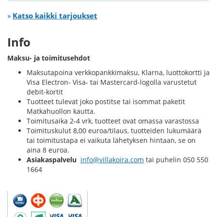
»
Katso kaikki tarjoukset
Info
Maksu- ja toimitusehdot
Maksutapoina verkkopankkimaksu, Klarna, luottokortti ja
Visa Electron- Visa- tai Mastercard-logolla varustetut
debit-kortit
Tuotteet tulevat joko postitse tai isommat paketit
Matkahuollon kautta.
Toimitusaika 2-4 vrk, tuotteet ovat omassa varastossa
Toimituskulut 8,00 euroa/tilaus, tuotteiden lukumäärä
tai toimitustapa ei vaikuta lähetyksen hintaan, se on
aina 8 euroa.
Asiakaspalvelu
info@villakoira.com
tai puhelin 050 550
1664