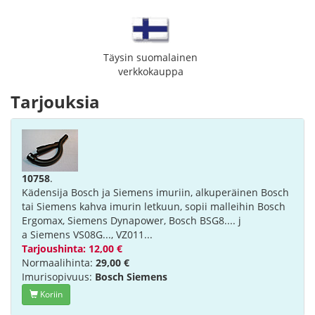
Täysin suomalainen
verkkokauppa
Tarjouksia
10758
.
Kädensija Bosch ja Siemens imuriin, alkuperäinen Bosch
tai Siemens kahva imurin letkuun, sopii malleihin Bosch
Ergomax, Siemens Dynapower, Bosch BSG8.... j
a Siemens VS08G..., VZ011...
Tarjoushinta: 12,00 €
Normaalihinta:
29,00 €
Imurisopivuus:
Bosch Siemens
Koriin