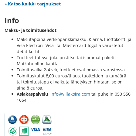
»
Katso kaikki tarjoukset
Info
Maksu- ja toimitusehdot
Maksutapoina verkkopankkimaksu, Klarna, luottokortti ja
Visa Electron- Visa- tai Mastercard-logolla varustetut
debit-kortit
Tuotteet tulevat joko postitse tai isommat paketit
Matkahuollon kautta.
Toimitusaika 2-4 vrk, tuotteet ovat omassa varastossa
Toimituskulut 8,00 euroa/tilaus, tuotteiden lukumäärä
tai toimitustapa ei vaikuta lähetyksen hintaan, se on
aina 8 euroa.
Asiakaspalvelu
info@villakoira.com
tai puhelin 050 550
1664