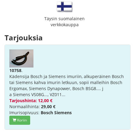
Täysin suomalainen
verkkokauppa
Tarjouksia
10758
.
Kädensija Bosch ja Siemens imuriin, alkuperäinen Bosch
tai Siemens kahva imurin letkuun, sopii malleihin Bosch
Ergomax, Siemens Dynapower, Bosch BSG8.... j
a Siemens VS08G..., VZ011...
Tarjoushinta: 12,00 €
Normaalihinta:
29,00 €
Imurisopivuus:
Bosch Siemens
Koriin