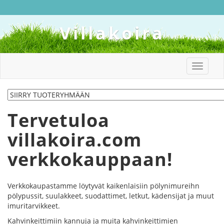
Villakoira
Toggle
navigat
Tervetuloa
villakoira.com
verkkokauppaan!
Verkkokaupastamme löytyvät kaikenlaisiin pölynimureihn
pölypussit, suulakkeet, suodattimet, letkut, kädensijat ja muut
imuritarvikkeet.
Kahvinkeittimiin kannuja ja muita kahvinkeittimien