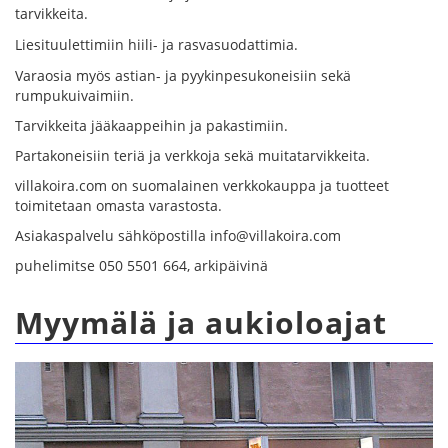
tarvikkeita.
Liesituulettimiin hiili- ja rasvasuodattimia.
Varaosia myös astian- ja pyykinpesukoneisiin sekä
rumpukuivaimiin.
Tarvikkeita jääkaappeihin ja pakastimiin.
Partakoneisiin teriä ja verkkoja sekä muitatarvikkeita.
villakoira.com on suomalainen verkkokauppa ja tuotteet
toimitetaan omasta varastosta.
Asiakaspalvelu sähköpostilla info@villakoira.com
puhelimitse 050 5501 664, arkipäivinä
Myymälä ja aukioloajat