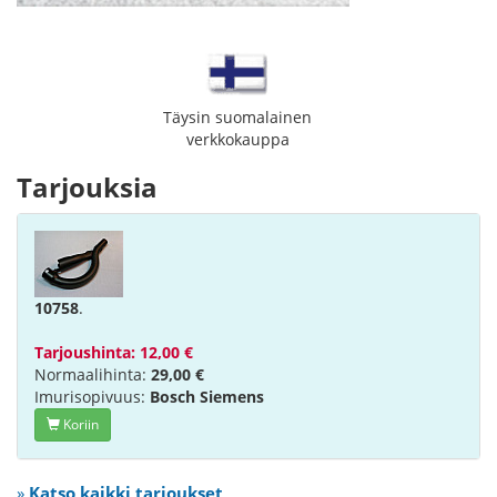
Täysin suomalainen
verkkokauppa
Tarjouksia
10758
.
Tarjoushinta: 12,00 €
Normaalihinta:
29,00 €
Imurisopivuus:
Bosch Siemens
Koriin
»
Katso kaikki tarjoukset