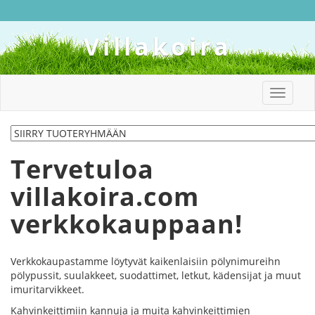
Villakoira
Toggle
navigat
Tervetuloa
villakoira.com
verkkokauppaan!
Verkkokaupastamme löytyvät kaikenlaisiin pölynimureihn
pölypussit, suulakkeet, suodattimet, letkut, kädensijat ja muut
imuritarvikkeet.
Kahvinkeittimiin kannuja ja muita kahvinkeittimien