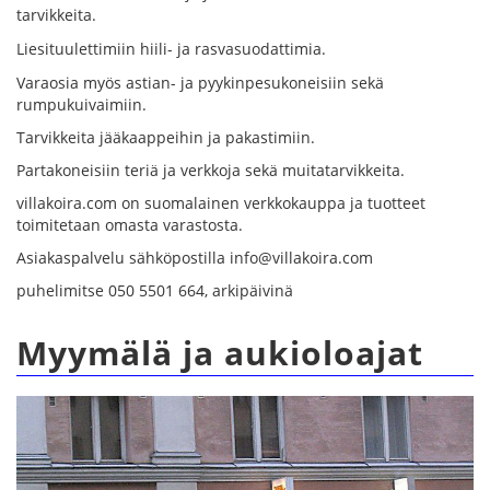
tarvikkeita.
Liesituulettimiin hiili- ja rasvasuodattimia.
Varaosia myös astian- ja pyykinpesukoneisiin sekä
rumpukuivaimiin.
Tarvikkeita jääkaappeihin ja pakastimiin.
Partakoneisiin teriä ja verkkoja sekä muitatarvikkeita.
villakoira.com on suomalainen verkkokauppa ja tuotteet
toimitetaan omasta varastosta.
Asiakaspalvelu sähköpostilla info@villakoira.com
puhelimitse 050 5501 664, arkipäivinä
Myymälä ja aukioloajat