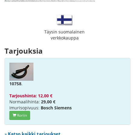
Täysin suomalainen
verkkokauppa
Tarjouksia
10758
.
Tarjoushinta: 12,00 €
Normaalihinta:
29,00 €
Imurisopivuus:
Bosch Siemens
Koriin
»
Katso kaikki tarjoukset