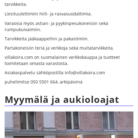
tarvikkeita.
Liesituulettimiin hiili- ja rasvasuodattimia.
Varaosia myös astian- ja pyykinpesukoneisiin sekä
rumpukuivaimiin.
Tarvikkeita jääkaappeihin ja pakastimiin.
Partakoneisiin teriä ja verkkoja sekä muitatarvikkeita.
villakoira.com on suomalainen verkkokauppa ja tuotteet
toimitetaan omasta varastosta.
Asiakaspalvelu sähköpostilla info@villakoira.com
puhelimitse 050 5501 664, arkipäivinä
Myymälä ja aukioloajat