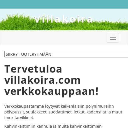
Villakoira
Toggle
navigat
Tervetuloa
villakoira.com
verkkokauppaan!
Verkkokaupastamme löytyvät kaikenlaisiin pölynimureihn
pölypussit, suulakkeet, suodattimet, letkut, kädensijat ja muut
imuritarvikkeet.
Kahvinkeittimiin kannuja ja muita kahvinkeittimien