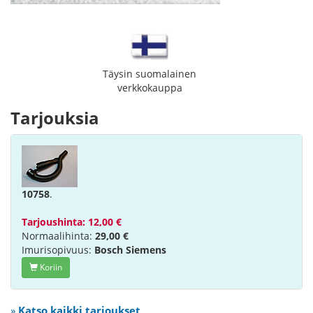
Täysin suomalainen
verkkokauppa
Tarjouksia
10758
.
Tarjoushinta: 12,00 €
Normaalihinta:
29,00 €
Imurisopivuus:
Bosch Siemens
Koriin
»
Katso kaikki tarjoukset